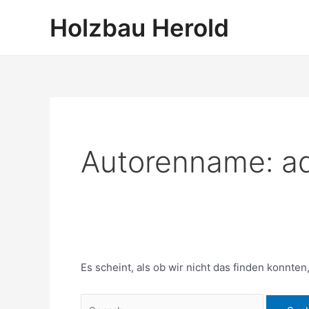
Zum
Suchen
Holzbau Herold
Inhalt
nach:
springen
Autorenname: a
Es scheint, als ob wir nicht das finden konnte